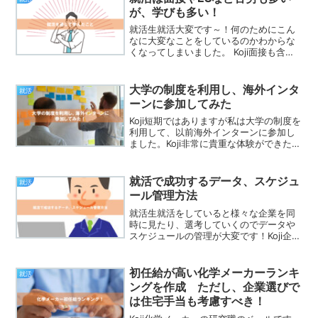
も、共同研究の内容は...
が、学びも多い！
就活生就活大変です～！何のためにこん
なに大変なことをしているのかわからな
くなってしまいました。 Koji面接も含
め、就活はとても苦労しましたが、途中
くらいから、学びの多さに気づきまし
た。研究室のメンバー確かに、私も大変
大学の制度を利用し、海外インタ
就活
でしたけど良い経験にな...
ーンに参加してみた
Koji短期ではありますが私は大学の制度を
利用して、以前海外インターンに参加し
ました。Koji非常に貴重な体験ができたと
思っているので、これから紹介していき
ます。 (adsbygoogle =
window.adsbygoogle || [...
就活で成功するデータ、スケジュ
就活
ール管理方法
就活生就活をしていると様々な企業を同
時に見たり、選考していくのでデータや
スケジュールの管理が大変です！Koji企業
が多いので、うまくまとめないと各企業
の情報を取り出しにくいです。また、選
考の時に提出書類をすべて出していたと
初任給が高い化学メーカーランキ
就活
思い込んでいた.....
ングを作成 ただし、企業選びで
は住宅手当も考慮すべき！