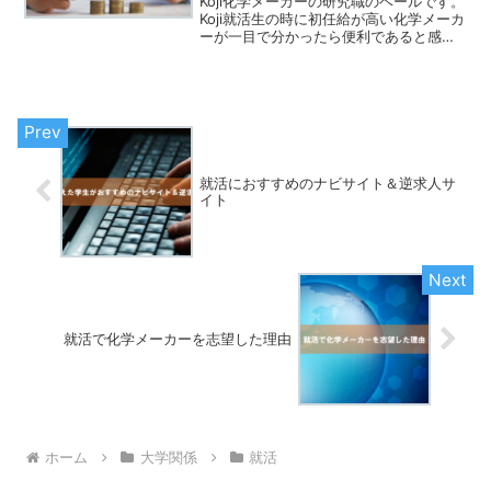
Koji化学メーカーの研究職のベールです。
Koji就活生の時に初任給が高い化学メーカ
ーが一目で分かったら便利であると感じ
たので、今回、初任給が高い日系の化学
メーカーのランキングを作成しました。
「初任給が高いかどうか」これは企業を
選ぶうえでも...
就活におすすめのナビサイト＆逆求人サ
イト
就活で化学メーカーを志望した理由
ホーム
大学関係
就活