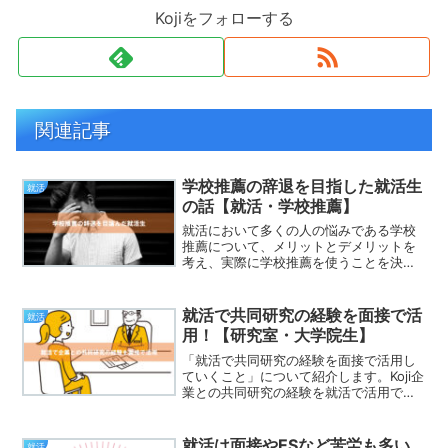
Kojiをフォローする
関連記事
学校推薦の辞退を目指した就活生
就活
の話【就活・学校推薦】
就活において多くの人の悩みである学校
推薦について、メリットとデメリットを
考え、実際に学校推薦を使うことを決断
した就活生の一人でした。ただ、選考の
なかで先方の対応の悪さに志望度がどん
どん下がるが、就職課や教授に相談して
就活で共同研究の経験を面接で活
就活
も当然辞退の反対をされ、...
用！【研究室・大学院生】
「就活で共同研究の経験を面接で活用し
ていくこと」について紹介します。Koji企
業との共同研究の経験を就活で活用でき
る方法がありますよ！就活生せっかく企
業と共同研究してきたからどうせなら就
活で活かしたいな研究室のメンバーで
就活は面接やESなど苦労も多い
就活