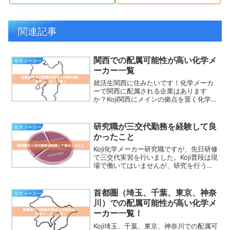
関連記事
関西での配属可能性が高い化学メ
化学メーカー
ーカー一覧
就活生関西に住みたいです！化学メーカ
ーで関西に配属される企業はあります
か？Koji関西にメインの拠点を置く化学メ
ーカーは非常に多いです！きっと行きた
い企業が見つかると思います！就活生場
所だけで選ぶのではなく、行きたい企業
研究職が三交代勤務を経験して良
化学メーカー
が行きたい場所に拠点...
かったこと
Koji化学メーカー研究職ですが、先日研修
で三交代実習を行いました。Koji普段は現
場で働いてはいませんが、研究を行う上
で重要なことが学べるので、三交代実習
を経験して良かったことについて紹介し
ていきます！この記事が役に立つ人 ⇒ 今
首都圏（埼玉、千葉、東京、神奈
化学メーカー
後三交代...
川）での配属可能性が高い化学メ
ーカー一覧！
Koji埼玉、千葉、東京、神奈川での配属可