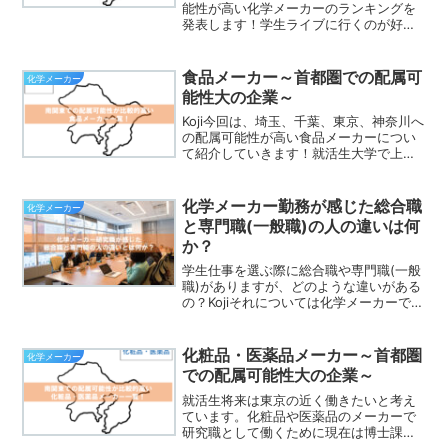
能性が高い化学メーカーのランキングを
発表します！学生ライブに行くのが好き
なので、東京でなくてもいいけど、気軽
にライブをやっているところに行ける南
関東に住みたいな。就活生大学で上京し
食品メーカー～首都圏での配属可
化学メーカー
てきて思ったけど、...
能性大の企業～
Koji今回は、埼玉、千葉、東京、神奈川へ
の配属可能性が高い食品メーカーについ
て紹介していきます！就活生大学で上京
してからやっぱり東京っていいなと感じ
たので、働くなら東京近郊を希望してい
ます。Koji日本の人口が首都圏に集中して
化学メーカー勤務が感じた総合職
化学メーカー
いることもあ...
と専門職(一般職)の人の違いは何
か？
学生仕事を選ぶ際に総合職や専門職(一般
職)がありますが、どのような違いがある
の？Kojiそれについては化学メーカーで勤
務をしている私が説明するよ。
(adsbygoogle = window.adsbygoogle
|| []).push(...
化粧品・医薬品メーカー～首都圏
化学メーカー
での配属可能性大の企業～
就活生将来は東京の近く働きたいと考え
ています。化粧品や医薬品のメーカーで
研究職として働くために現在は博士課程
で日々研究をしています。Koji化粧品や医